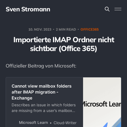
Sven Stromann
10. NOV. 2023
2 MIN READ
OFFICE365
Importierte IMAP Ordner nicht
sichtbar (Office 365)
Offizieller Beitrag von Microsoft:
Cannot view mailbox folders
after IMAP migration -
Exchange
Describes an issue in which folders
are missing from a user’s mailbox
on an Exchange ActiveSync or
Outlook client after the mailbox is
Microsoft Learn
Cloud-Writer